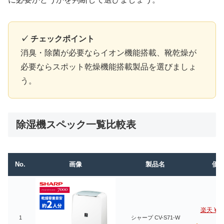
✓ チェックポイント
消臭・除菌が必要ならイオン機能搭載、靴乾燥が
必要ならスポット乾燥機能搭載製品を選びましょ
う。
除湿機スペック一覧比較表
No.
画像
製品名
価
楽天 ¥18
1
シャープ CV-S71-W