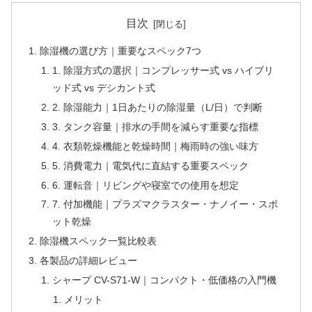
目次
除湿機の選び方｜重要なスペック7つ
1. 除湿方式の選択｜コンプレッサー式 vs ハイブリ
ッド式 vs デシカント式
2. 除湿能力｜1日あたりの除湿量（L/日）で判断
3. タンク容量｜排水の手間を減らす重要な指標
4. 衣類乾燥機能と乾燥時間｜梅雨時の強い味方
5. 消費電力｜電気代に直結する重要スペック
6. 運転音｜リビングや寝室での使用を想定
7. 付加機能｜プラズマクラスター・ナノイー・スポ
ット乾燥
除湿機スペック一覧比較表
各製品の詳細レビュー
シャープ CV-S71-W｜コンパクト・低価格の入門機
メリット