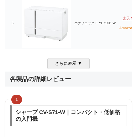
楽天 ¥43
5
パナソニック F-YHX90B-W
Amazon ¥
さらに表示 ▼
各製品の詳細レビュー
1
シャープ CV-S71-W｜コンパクト・低価格
の入門機