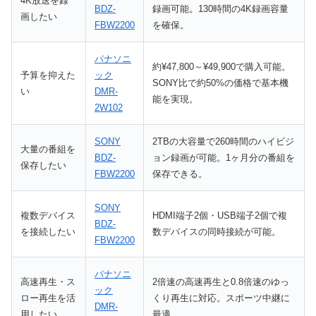
4K放送を録
BDZ-
録画可能。130時間の4K録画容量
画したい
FBW2200
を確保。
パナソニ
約¥47,800～¥49,900で購入可能。
予算を抑えた
ック
SONY比で約50%の価格で基本機
い
DMR-
能を実現。
2W102
SONY
2TBの大容量で260時間のハイビジ
大量の番組を
BDZ-
ョン録画が可能。1ヶ月分の番組を
保存したい
FBW2200
保存できる。
SONY
複数デバイス
HDMI端子2個・USB端子2個で複
BDZ-
を接続したい
数デバイスの同時接続が可能。
FBW2200
パナソニ
高速再生・ス
2倍速の高速再生と0.8倍速のゆっ
ック
ロー再生を活
くり再生に対応。スポーツ中継に
DMR-
用したい
最適。