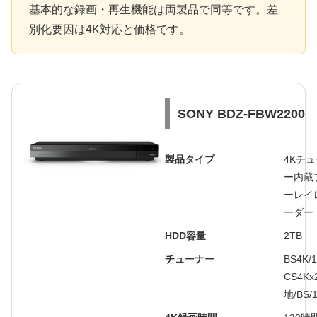
基本的な録画・再生機能は両製品で同等です。差
別化要因は4K対応と価格です。
SONY BDZ-FBW2200
製品タイプ
4Kチ
ー内蔵
ーレイ
ーダー
HDD容量
2TB
チューナー
BS4K/
CS4Kx
地/BS/