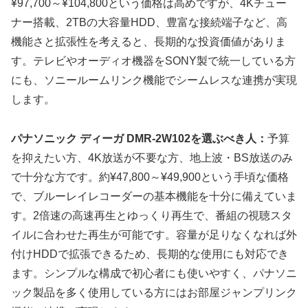
¥97,700～¥104,800という価格は高めですが、4Kチュー
ナー搭載、2TBの大容量HDD、豊富な接続端子など、高
機能さと拡張性を考えると、長期的な投資価値がありま
す。テレビやオーディオ機器をSONY製で統一している方
にも、ソニールームリンク機能でシームレスな連携が実現
します。
パナソニック ディーガ DMR-2W102を選ぶべき人：
予算
を抑えたい方、4K放送が不要な方、地上波・BS放送のみ
で十分な方です。約¥47,800～¥49,900という手頃な価格
で、ブルーレイレコーダーの基本機能を十分に備えていま
す。2倍速の高速再生とゆっくり再生で、番組の視聴スタ
イルに合わせた再生が可能です。容量が足りなくなれば外
付けHDDで拡張できるため、長期的な使用にも対応でき
ます。シンプルな構成で初心者にも使いやすく、パナソニ
ック製品を多く使用している方にはお部屋ジャンプリンク