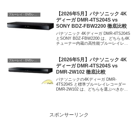
【2026年5月】パナソニック 4K
ブルーレイ・DVDレコーダー
ディーガ DMR-4TS204S vs
SONY BDZ-FBW2200 徹底比較
パナソニック 4Kディーガ DMR-4TS204S
とSONY BDZ-FBW2200 は、どちらも4K
チューナー内蔵の高性能ブルーレイレコ
ーダーです。価格差は約3万円。同時録画
数・チューナー構成・再生機能に違いが
あり、用途によって最適な選...
【2026年5月】パナソニック 4K
ブルーレイ・DVDレコーダー
ディーガ DMR-4TS204S vs
DMR-2W102 徹底比較
パナソニックの4Kディーガ DMR-
4TS204S と標準ブルーレイレコーダー
DMR-2W102 は、どちらを選ぶべきか。
4K対応の有無、HDD容量、チューナー数
の違いが購入判断を左右します。スペッ
ク比較から最適な選択を導き出します。
スペ...
スポンサーリンク