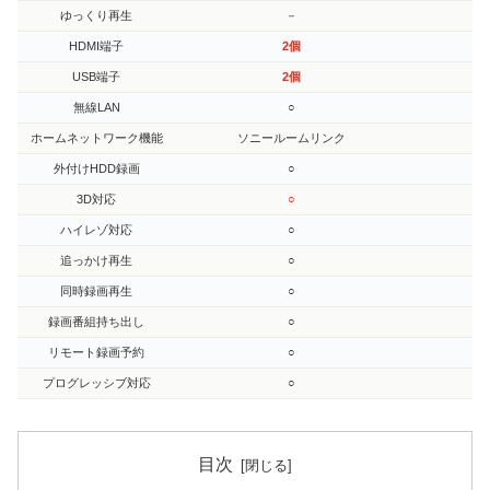
ゆっくり再生
－
HDMI端子
2個
USB端子
2個
無線LAN
○
ホームネットワーク機能
ソニールームリンク
お
外付けHDD録画
○
3D対応
○
ハイレゾ対応
○
追っかけ再生
○
同時録画再生
○
録画番組持ち出し
○
リモート録画予約
○
プログレッシブ対応
○
目次