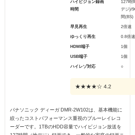
ハイビジョン録画
127時
時間
デジ)/
間(BS)
早見再生
2倍速
ゆっくり再生
0.8倍
HDMI端子
1個
USB端子
1個
ハイレゾ対応
○
★★★★☆ 4.2
パナソニック ディーガ DMR-2W102は、基本機能に
絞ったコストパフォーマンス重視のブルーレイレコ
ーダーです。1TBのHDD容量でハイビジョン放送を