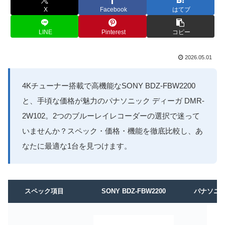
X
Facebook
はてブ
LINE
Pinterest
コピー
2026.05.01
4Kチューナー搭載で高機能なSONY BDZ-FBW2200
と、手頃な価格が魅力のパナソニック ディーガ DMR-
2W102。2つのブルーレイレコーダーの選択で迷って
いませんか？スペック・価格・機能を徹底比較し、あ
なたに最適な1台を見つけます。
スペック項目
SONY BDZ-FBW2200
パナソニック