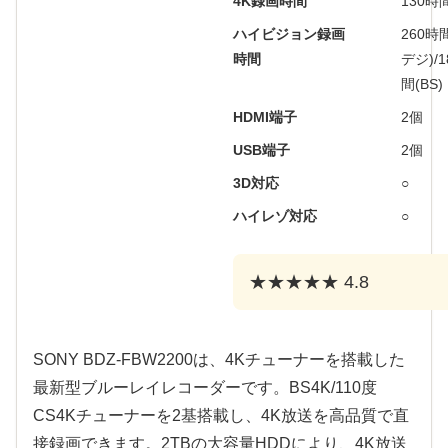
4K録画時間
130時
ハイビジョン録画
260時
時間
デジ)/1
間(BS)
HDMI端子
2個
USB端子
2個
3D対応
○
ハイレゾ対応
○
★★★★★ 4.8
SONY BDZ-FBW2200は、4Kチューナーを搭載した
最新型ブルーレイレコーダーです。BS4K/110度
CS4Kチューナーを2基搭載し、4K放送を高品質で直
接録画できます。2TBの大容量HDDにより、4K放送