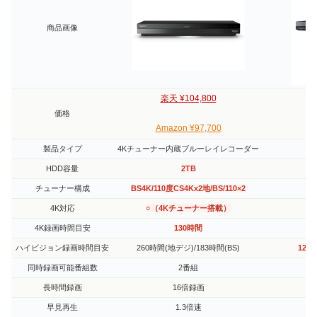
商品画像
楽天 ¥104,800
価格
Amazon ¥97,700
製品タイプ
4Kチューナー内蔵ブルーレイレコーダー
ブ
HDD容量
2TB
チューナー構成
BS4K/110度CS4Kx2地/BS/110×2
4K対応
○（4Kチューナー搭載）
4K録画時間目安
130時間
ハイビジョン録画時間目安
260時間(地デジ)/183時間(BS)
127
同時録画可能番組数
2番組
長時間録画
16倍録画
早見再生
1.3倍速