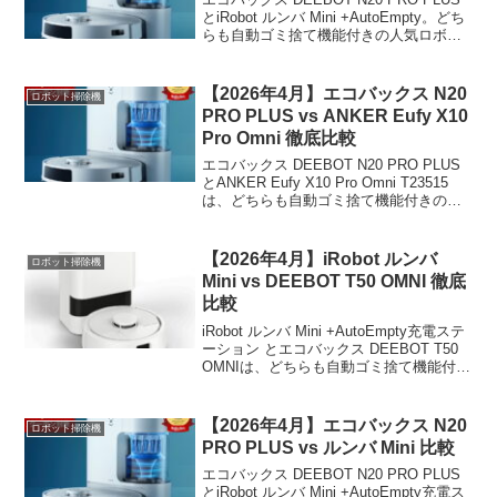
とiRobot ルンバ Mini +AutoEmpty。どち
らも自動ゴミ捨て機能付きの人気ロボッ
ト掃除機ですが、価格は約2万円の差があ
ります。スペック・機能・コスパを徹底
比較し、あなたに最...
【2026年4月】エコバックス N20
ロボット掃除機
PRO PLUS vs ANKER Eufy X10
Pro Omni 徹底比較
エコバックス DEEBOT N20 PRO PLUS
とANKER Eufy X10 Pro Omni T23515
は、どちらも自動ゴミ捨て機能付きの高
性能ロボット掃除機です。価格差は約
27,700円。運転時間・騒音・清掃性能で
大きく異なり...
【2026年4月】iRobot ルンバ
ロボット掃除機
Mini vs DEEBOT T50 OMNI 徹底
比較
iRobot ルンバ Mini +AutoEmpty充電ステ
ーション とエコバックス DEEBOT T50
OMNIは、どちらも自動ゴミ捨て機能付き
の高性能ロボット掃除機です。本記事で
は、スペック・価格・機能を詳細に比較
し、あなたに最適な1...
【2026年4月】エコバックス N20
ロボット掃除機
PRO PLUS vs ルンバ Mini 比較
エコバックス DEEBOT N20 PRO PLUS
とiRobot ルンバ Mini +AutoEmpty充電ス