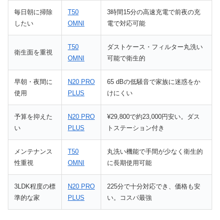
毎日朝に掃除
T50
3時間15分の高速充電で前夜の充
したい
OMNI
電で対応可能
T50
ダストケース・フィルター丸洗い
衛生面を重視
OMNI
可能で衛生的
早朝・夜間に
N20 PRO
65 dBの低騒音で家族に迷惑をか
使用
PLUS
けにくい
予算を抑えた
N20 PRO
¥29,800で約23,000円安い。ダス
い
PLUS
トステーション付き
メンテナンス
T50
丸洗い機能で手間が少なく衛生的
性重視
OMNI
に長期使用可能
3LDK程度の標
N20 PRO
225分で十分対応でき、価格も安
準的な家
PLUS
い。コスパ最強