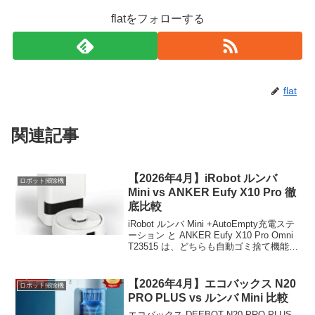
flatをフォローする
flat
関連記事
【2026年4月】iRobot ルンバ
ロボット掃除機
Mini vs ANKER Eufy X10 Pro 徹
底比較
iRobot ルンバ Mini +AutoEmpty充電ステ
ーション と ANKER Eufy X10 Pro Omni
T23515 は、どちらも自動ゴミ捨て機能付
きのロボット掃除機です。本記事では、
価格・運転時間・騒音値・機能を10項
目...
【2026年4月】エコバックス N20
ロボット掃除機
PRO PLUS vs ルンバ Mini 比較
エコバックス DEEBOT N20 PRO PLUS