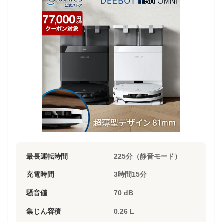
最長運転時間
225分（静音モード）
充電時間
3時間15分
騒音値
70 dB
集じん容積
0.26 L