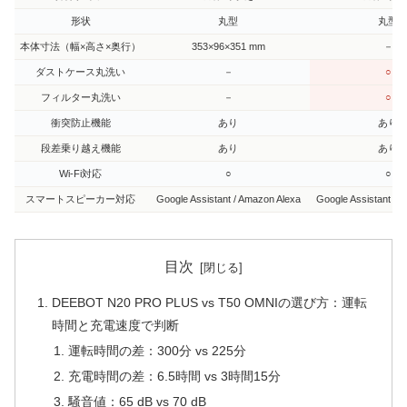
形状
丸型
丸型
本体寸法（幅×高さ×奥行）
353×96×351 mm
－
ダストケース丸洗い
－
○
フィルター丸洗い
－
○
衝突防止機能
あり
あり
段差乗り越え機能
あり
あり
Wi-Fi対応
○
○
スマートスピーカー対応
Google Assistant / Amazon Alexa
Google Assistant / 
目次
DEEBOT N20 PRO PLUS vs T50 OMNIの選び方：運転
時間と充電速度で判断
運転時間の差：300分 vs 225分
充電時間の差：6.5時間 vs 3時間15分
騒音値：65 dB vs 70 dB