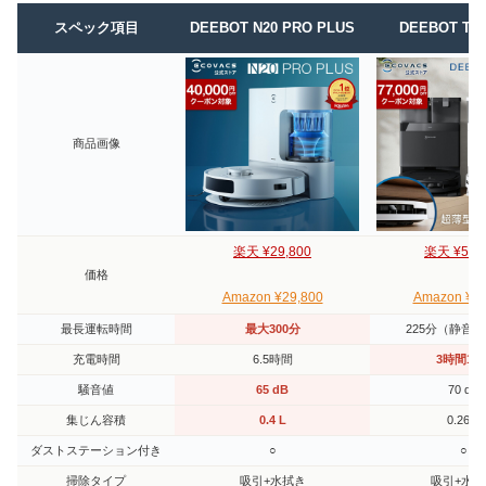
スペック項目
DEEBOT N20 PRO PLUS
DEEBOT T50
商品画像
楽天 ¥29,800
楽天 ¥52,
価格
Amazon ¥29,800
Amazon ¥52
最長運転時間
最大300分
225分（静音
充電時間
6.5時間
3時間15
騒音値
65 dB
70 dB
集じん容積
0.4 L
0.26 L
ダストステーション付き
○
○
掃除タイプ
吸引+水拭き
吸引+水拭