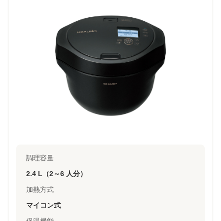
調理容量
2.4 L（2～6 人分）
加熱方式
マイコン式