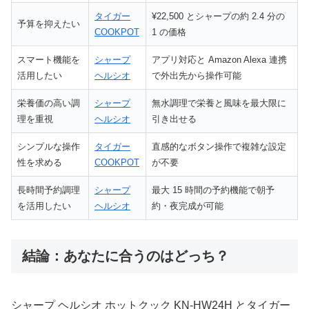
タイガー
¥22,500 とシャープの約 2.4 分の
予算を抑えたい
COOKPOT
1 の価格
スマート機能を
シャープ
アプリ対応と Amazon Alexa 連携
活用したい
ヘルシオ
で外出先から操作可能
栄養価の高い調
シャープ
無水調理で栄養と風味を最大限に
理を重視
ヘルシオ
引き出せる
シンプルな操作
タイガー
直感的なボタン操作で複雑な設定
性を求める
COOKPOT
が不要
長時間予約調理
シャープ
最大 15 時間の予約機能で朝予
を活用したい
ヘルシオ
約・夜完成が可能
結論：あなたに合うのはどっち？
シャープ ヘルシオ ホットクック KN-HW24H とタイガー