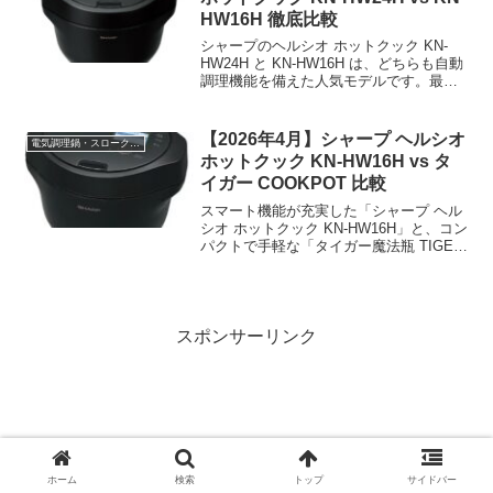
HW16H 徹底比較
シャープのヘルシオ ホットクック KN-
HW24H と KN-HW16H は、どちらも自動
調理機能を備えた人気モデルです。最大
の違いは容量。2.4L の大容量 KN-HW24H
か、1.6L のコンパクト KN-HW16H か。
家族人数と調...
【2026年4月】シャープ ヘルシオ
電気調理鍋・スロークッカー
ホットクック KN-HW16H vs タ
イガー COOKPOT 比較
スマート機能が充実した「シャープ ヘル
シオ ホットクック KN-HW16H」と、コン
パクトで手軽な「タイガー魔法瓶 TIGER
COOKPOT COK-B400-KM」。どちらを
選ぶべきか、スペックと機能から徹底比
較します。スペック一覧比較...
スポンサーリンク
ホーム
検索
トップ
サイドバー