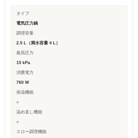
タイプ
電気圧力鍋
調理容量
2.5 L（満水容量 4 L）
最高圧力
15 kPa
消費電力
760 W
保温機能
○
温め直し機能
○
スロー調理機能