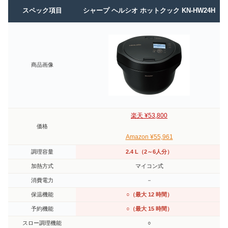
スペック項目
シャープ ヘルシオ ホットクック KN-HW24H
商品画像
楽天 ¥53,800
価格
Amazon ¥55,961
調理容量
2.4 L（2～6人分）
加熱方式
マイコン式
消費電力
－
保温機能
○（最大 12 時間）
予約機能
○（最大 15 時間）
スロー調理機能
○