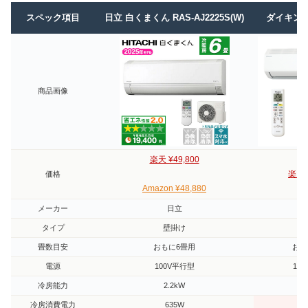
スペック項目
日立 白くまくん RAS-AJ2225S(W)
ダイキン S
商品画像
楽天 ¥49,800
楽天 ¥
価格
Amazon ¥48,880
メーカー
日立
ダ
タイプ
壁掛け
畳数目安
おもに6畳用
おも
電源
100V平行型
10
冷房能力
2.2kW
2
冷房消費電力
635W
5