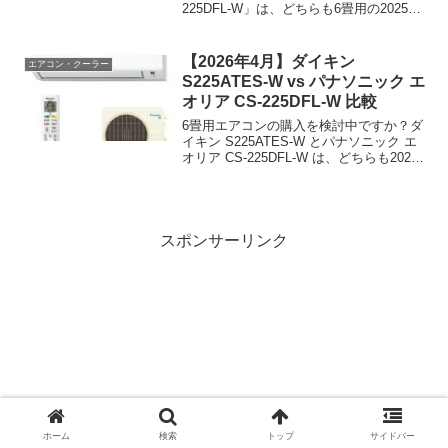
225DFL-W」は、どちらも6畳用の2025年
モデルエアコン。基本スペックは酷似し
ていますが、価格・機能・メーカー特性
に違いがあります。本記事では、スペ
【2026年4月】ダイキン
エアコン・クーラー
ッ...
S225ATES-W vs パナソニック エ
オリア CS-225DFL-W 比較
6畳用エアコンの購入を検討中ですか？ダ
イキン S225ATES-W とパナソニック エ
オリア CS-225DFL-W は、どちらも2025
年モデルの人気機種です。冷房効率・暖
房性能・価格で大きな違いがあります。
スペックデータから、あなたに最...
スポンサーリンク
ホーム
検索
トップ
サイドバー