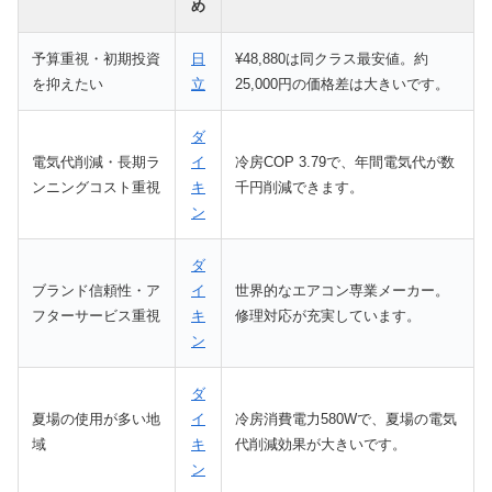
め
予算重視・初期投資
日
¥48,880は同クラス最安値。約
を抑えたい
立
25,000円の価格差は大きいです。
ダ
電気代削減・長期ラ
イ
冷房COP 3.79で、年間電気代が数
ンニングコスト重視
キ
千円削減できます。
ン
ダ
ブランド信頼性・ア
イ
世界的なエアコン専業メーカー。
フターサービス重視
キ
修理対応が充実しています。
ン
ダ
夏場の使用が多い地
イ
冷房消費電力580Wで、夏場の電気
域
キ
代削減効果が大きいです。
ン