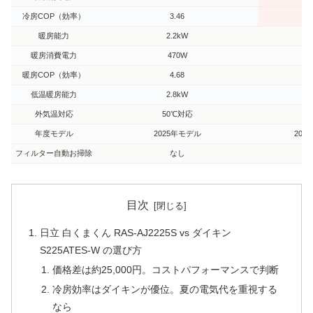
冷房COP（効率）
3.46
暖房能力
2.2kW
2
暖房消費電力
470W
4
暖房COP（効率）
4.68
低温暖房能力
2.8kW
2
外気温対応
50℃対応
5
年度モデル
2025年モデル
202
フィルター自動お掃除
なし
目次
日立 白くまくん RAS-AJ2225S vs ダイキン
S225ATES-W の選び方
価格差は約25,000円。コストパフォーマンスで判断
冷房効率はダイキンが優位。夏の電気代を重視する
なら