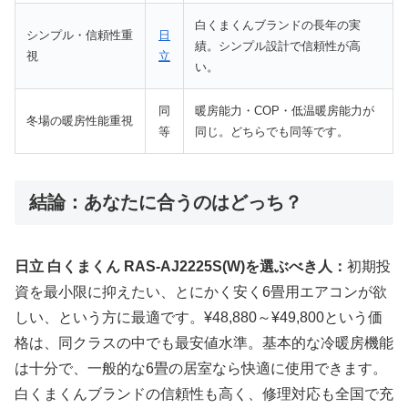
白くまくんブランドの長年の実
シンプル・信頼性重
日
績。シンプル設計で信頼性が高
視
立
い。
同
暖房能力・COP・低温暖房能力が
冬場の暖房性能重視
等
同じ。どちらでも同等です。
結論：あなたに合うのはどっち？
日立 白くまくん RAS-AJ2225S(W)を選ぶべき人：
初期投
資を最小限に抑えたい、とにかく安く6畳用エアコンが欲
しい、という方に最適です。¥48,880～¥49,800という価
格は、同クラスの中でも最安値水準。基本的な冷暖房機能
は十分で、一般的な6畳の居室なら快適に使用できます。
白くまくんブランドの信頼性も高く、修理対応も全国で充