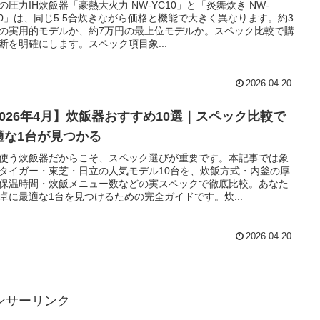
の圧力IH炊飯器「豪熱大火力 NW-YC10」と「炎舞炊き NW-
10」は、同じ5.5合炊きながら価格と機能で大きく異なります。約3
の実用的モデルか、約7万円の最上位モデルか。スペック比較で購
断を明確にします。スペック項目象...
2026.04.20
2026年4月】炊飯器おすすめ10選｜スペック比較で
適な1台が見つかる
使う炊飯器だからこそ、スペック選びが重要です。本記事では象
タイガー・東芝・日立の人気モデル10台を、炊飯方式・内釜の厚
保温時間・炊飯メニュー数などの実スペックで徹底比較。あなた
卓に最適な1台を見つけるための完全ガイドです。炊...
2026.04.20
ンサーリンク