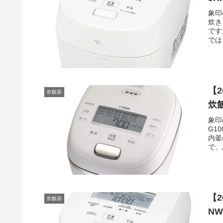
象印
炊き
です
では
【2
炊飯器
炊
象印
G1
内釜
で、
【2
炊飯器
NW