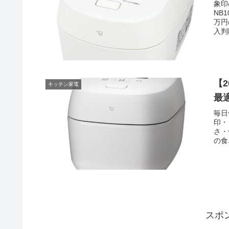
象印
NB
万円
入判
【
キッチン家電
最
毎日
印・
さ・
の食
スポ